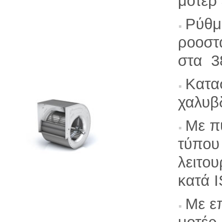
μοτέρ
Ρύθμ
ροοστά
στα 3
Κατα
χαλυβ
Με π
τύπο
λειτο
κατά 
Με ε