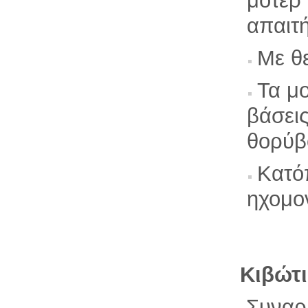
μοτέρ
απαιτ
Με θ
Τα μο
βάσει
θορύβ
Κατόπ
ηχομο
Κιβώτ
Συναρμ