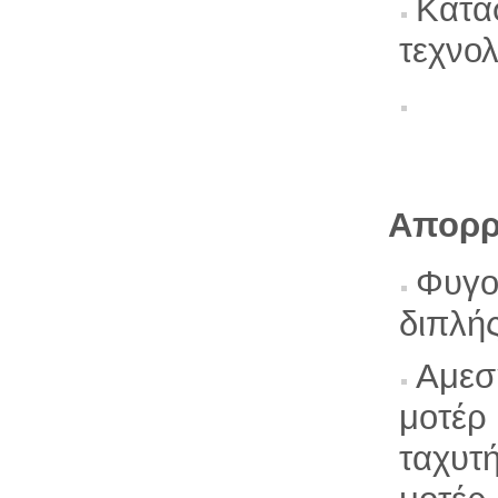
Κατα
τεχνολ
Απορρ
Φυγο
διπλή
Αμεσ
μοτέρ
ταχυτή