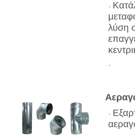
Κατάλ
μεταφ
λύση σ
επαγγε
κεντρι
Αεραγ
Εξαρ
αερα