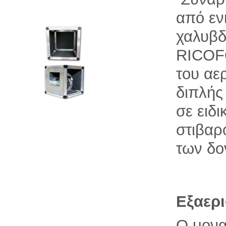
από εν
χαλυβδ
RICOF
του αε
διπλής
σε ειδι
στιβαρ
των δο
Εξαερι
Ο μονα