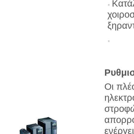
Κατά
χοιρο
ξηραντ
Ρυθμισ
Οι πλέ
ηλεκτρ
στροφώ
απορρο
ενέργε