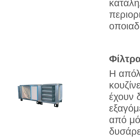
κατάλη
περιορ
οποιαδ
Φίλτρ
Η απόλ
κουζίνε
έχουν 
εξαγόμ
από μό
δυσάρε