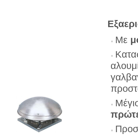
Εξαερι
Με
μ
Κατα
αλουμ
γαλβα
προστ
Μέγι
πρώτ
Προσ