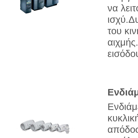
να λει
ισχύ.Δ
του κι
αιχμής
εισόδο
Ενδιάμ
Ενδιάμ
κυκλική
απόδοσ