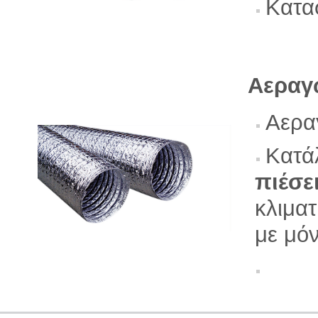
Κατα
Αεραγ
Αερα
Κατά
πιέσε
κλιματ
με μό