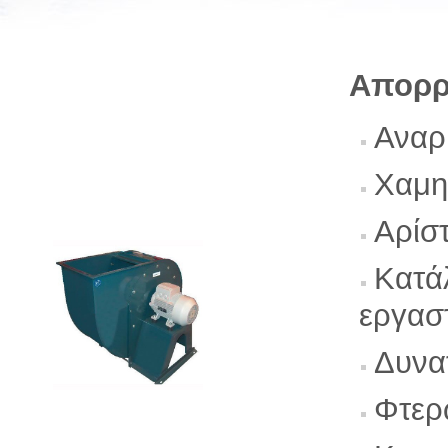
Απορρ
Αναρ
Χαμη
Αρίσ
Κατάλ
εργασ
Δυνα
Φτερ