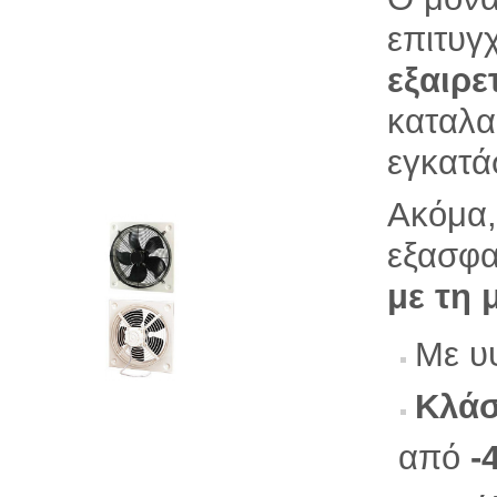
επιτυγ
εξαιρε
καταλα
εγκατά
Ακόμα,
εξασφα
με τη 
Mε υ
Κλάσ
από
-