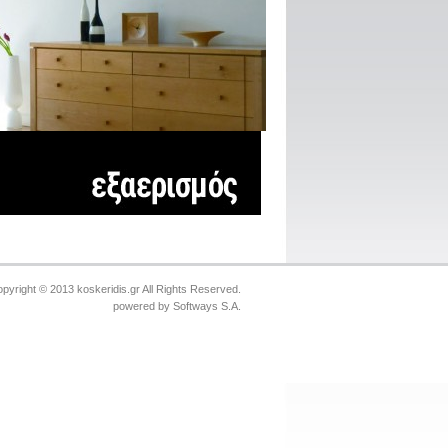
pyright © 2013 koskeridis.gr All Rights Reserved.
powered by
Softways S.A.