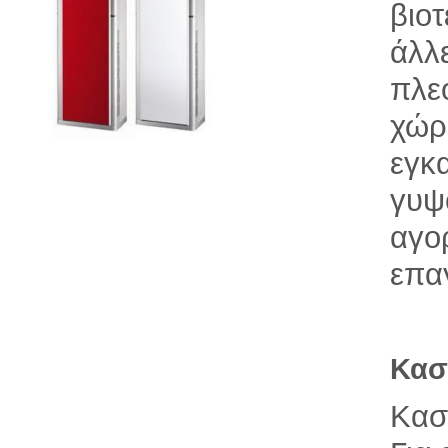
βιο
άλλ
πλε
χώρ
εγκ
γυψ
αγο
επα
Κασ
Κασ