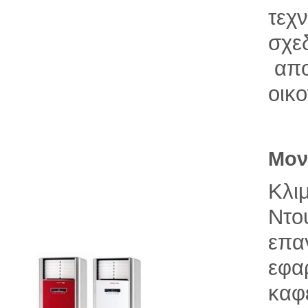
τεχ
σχεδ
απο
οικο
Μον
Κλι
Ντο
επα
εφα
καφ