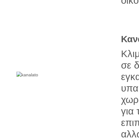
οικο
Καν
Κλι
σε 
εγκ
υπα
χωρ
για
επι
αλλ