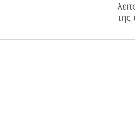
λει
της