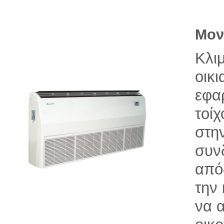
Μον
Κλι
οικι
εφα
τοίχ
στη
συν
από
την
να 