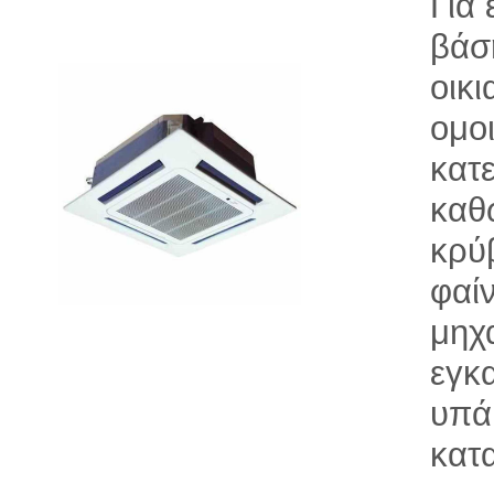
Για
βάσ
οικ
ομο
κατ
καθ
κρύ
φαί
μηχ
εγκ
υπά
κατ