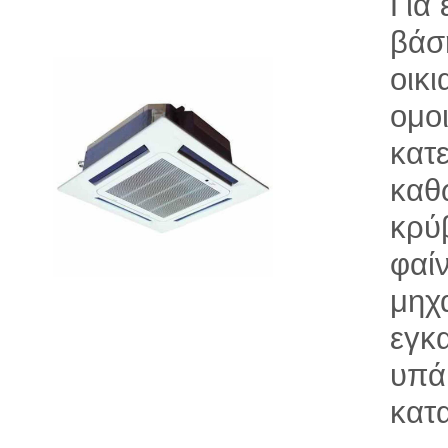
Για
βάσ
οικ
ομο
κατ
καθ
κρύ
φαί
μηχ
εγκ
υπά
κατ