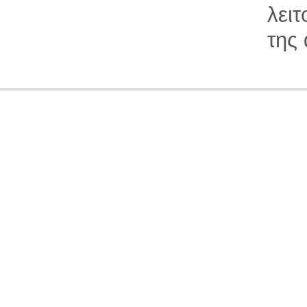
λει
της