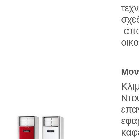
τεχ
σχεδ
απο
οικο
Μον
Κλι
Ντο
επα
εφα
καφ