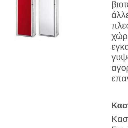
βιο
άλλ
πλε
χώρ
εγκ
γυψ
αγο
επα
Κασ
Κασ