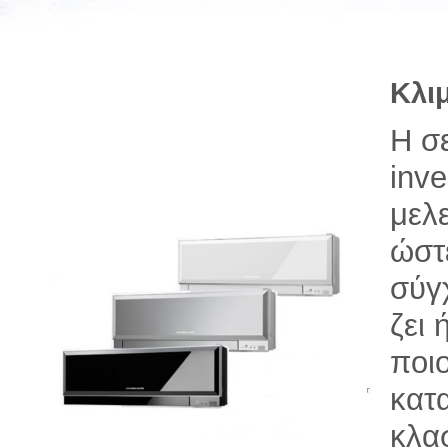
Κλιμ
Η σε
inve
μελε
ώστ
σύγ
ζει
ποι
κατ
κλα