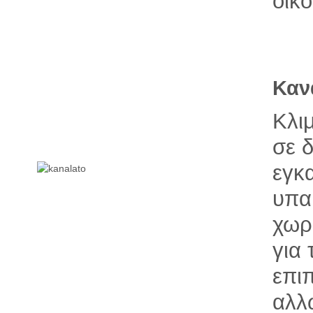
οικο
Καν
Κλι
σε 
εγκ
υπα
χωρ
για
επι
αλλ