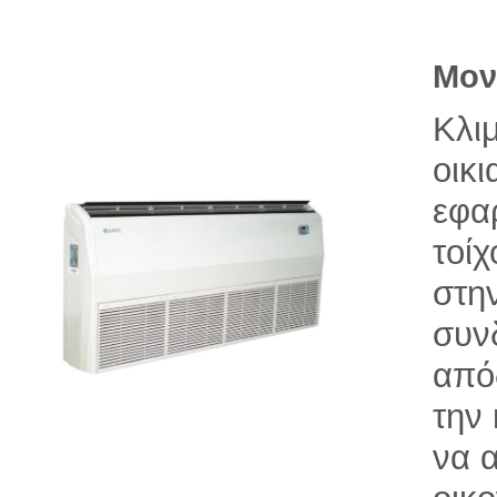
Μον
Κλι
οικι
εφα
τοίχ
στη
συν
από
την
να 