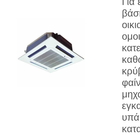
Για
βάσ
οικ
ομο
κατ
καθ
κρύ
φαί
μηχ
εγκ
υπά
κατ