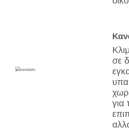
οικο
Καν
Κλι
σε 
εγκ
υπα
χωρ
για
επι
αλλ