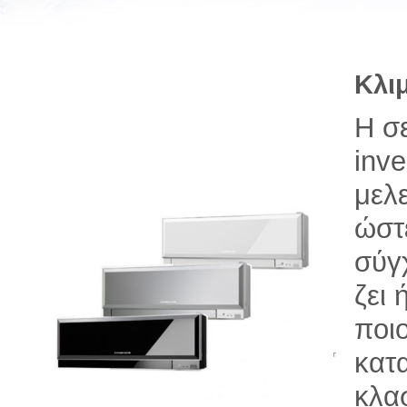
Κλιμ
Η σε
inve
μελε
ώστ
σύγ
ζει
ποι
κατ
κλα