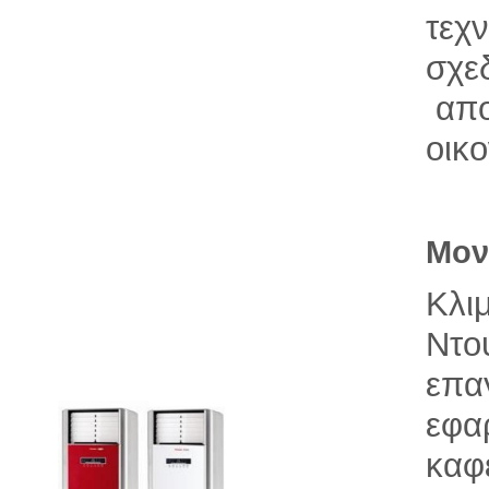
τεχ
σχεδ
απο
οικο
Μον
Κλι
Ντο
επα
εφα
καφ