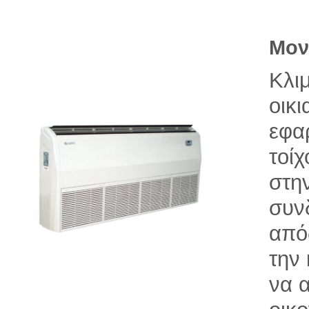
Μον
Κλι
οικι
εφα
τοίχ
στη
συν
από
την
να 