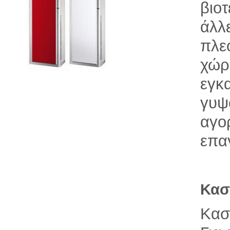
βιο
άλλ
πλε
χώρ
εγκ
γυψ
αγο
επα
Κασ
Κασ