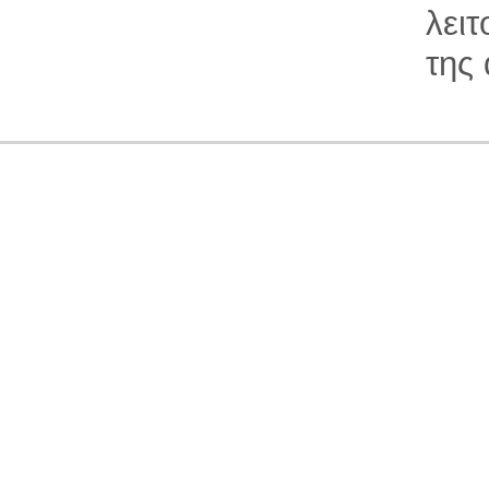
λει
της