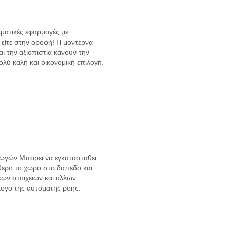
λματικές εφαρμογές με
 είτε στην οροφή! Η μοντέρνα
 την αξιοπιστία κάνουν την
λύ καλή και οικονομική επιλογή.
γωγών.Μπορει να εγκατασταθει
θερο το χωρο στο δαπεδο και
κων στοιχειων και αλλων
ογο της αυτοματης ροης.