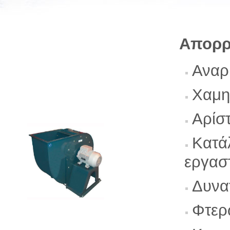
Απορρ
Αναρ
Χαμη
Αρίσ
Κατάλ
εργασ
Δυνα
Φτερ