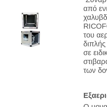
από εν
χαλυβδ
RICOF
του αε
διπλής
σε ειδι
στιβαρ
των δο
Εξαερι
Ο μονα