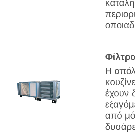
κατάλη
περιορ
οποιαδ
Φίλτρ
Η απόλ
κουζίνε
έχουν 
εξαγόμ
από μό
δυσάρε