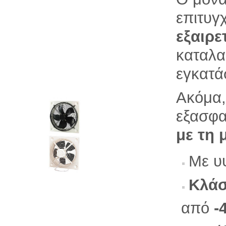
επιτυγ
εξαιρε
καταλα
εγκατά
Ακόμα,
εξασφα
με τη 
Mε υ
Κλάσ
από
-