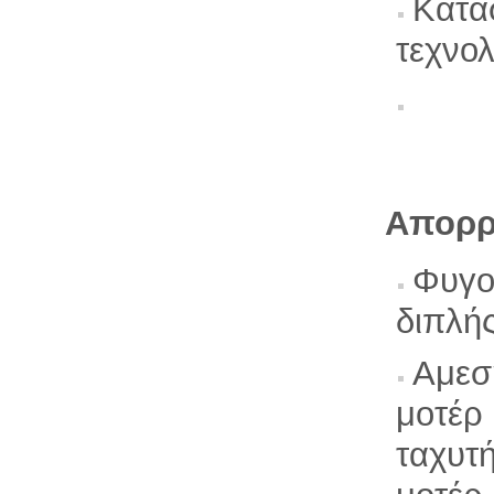
Κατα
τεχνολ
Απορρ
Φυγο
διπλή
Αμεσ
μοτέρ
ταχυτή