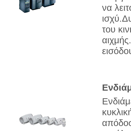
να λει
ισχύ.Δ
του κι
αιχμής
εισόδο
Ενδιάμ
Ενδιάμ
κυκλική
απόδοσ