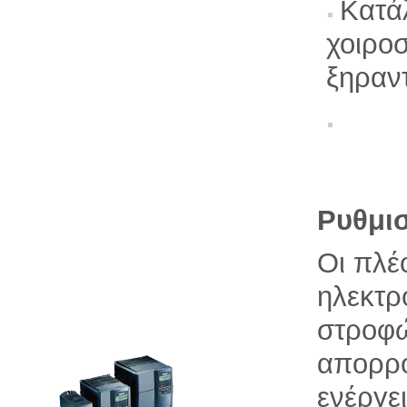
Κατά
χοιρο
ξηραντ
Ρυθμισ
Οι πλέ
ηλεκτρ
στροφώ
απορρο
ενέργε