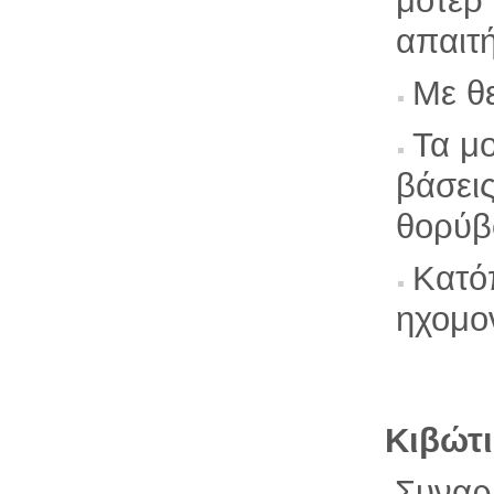
μοτέρ
απαιτ
Με θ
Τα μο
βάσει
θορύβ
Κατόπ
ηχομο
Κιβώτ
Συναρμ