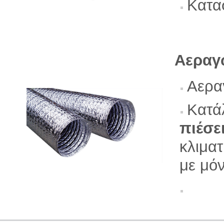
Κατα
Αεραγ
Αερα
Κατά
πιέσε
κλιματ
με μό