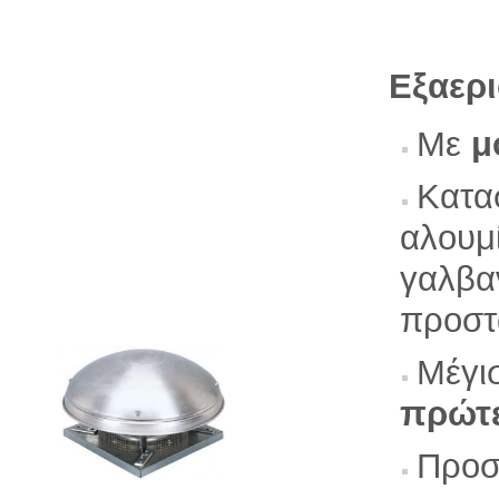
Εξαερι
Με
μ
Κατα
αλουμ
γαλβα
προστ
Μέγι
πρώτ
Προσ