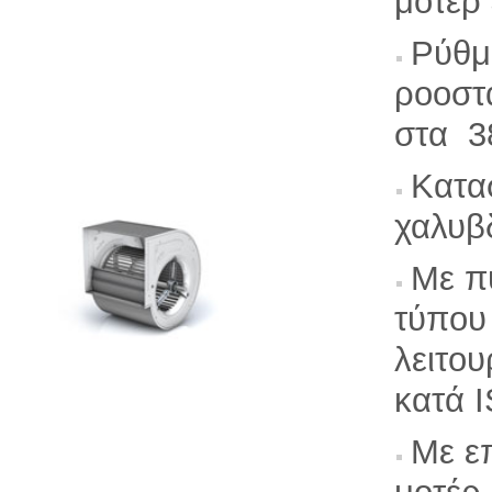
μοτέρ
Ρύθμ
ροοστά
στα 3
Κατα
χαλυβ
Με π
τύπο
λειτο
κατά 
Με ε