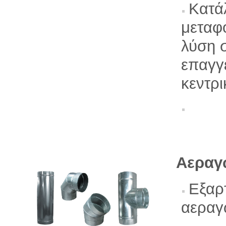
Κατάλ
μεταφ
λύση σ
επαγγε
κεντρι
Αεραγ
Εξαρ
αερα