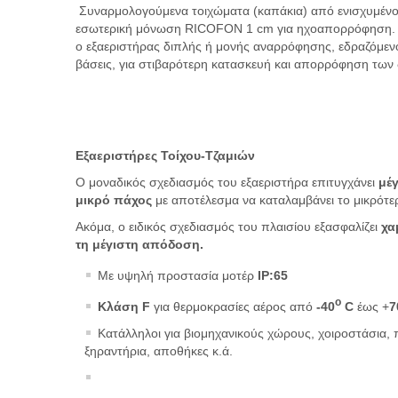
Συναρμολογούμενα τοιχώματα (καπάκια) από ενισχυμένο
εσωτερική μόνωση RICOFON 1
cm για ηχοαπορρόφηση
ο εξαεριστήρας διπλής ή μονής αναρρόφησης, εδραζόμενο
βάσεις, για στιβαρότερη κατασκευή και απορρόφηση των
Εξαεριστήρες Τοίχου-Τζαμιών
Ο μοναδικός σχεδιασμός του εξαεριστήρα επιτυγχάνει
μέ
μικρό πάχος
με αποτέλεσμα να καταλαμβάνει το μικρότ
Ακόμα, ο ειδικός σχεδιασμός του πλαισίου εξασφαλίζει
χα
τη μέγιστη απόδοση.
Mε υψηλή προστασία μοτέρ
IP:65
o
Κλάση F
για θερμοκρασίες αέρος από
-40
C
έως +
7
Κατάλληλοι για βιομηχανικούς χώρους, χοιροστάσια, 
ξηραντήρια, αποθήκες κ.ά.