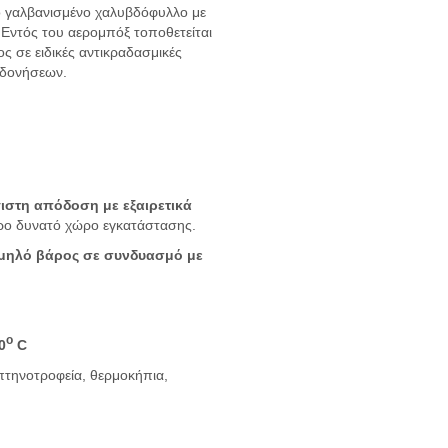
 γαλβανισμένο χαλυβδόφυλλο με
.
Εντός του αερομπόξ τοποθετείται
ς σε ειδικές αντικραδασμικές
 δονήσεων.
γιστη απόδοση με εξαιρετικά
ερο δυνατό χώρο εγκατάστασης.
μηλό βάρος σε συνδυασμό με
o
0
C
πτηνοτροφεία, θερμοκήπια,