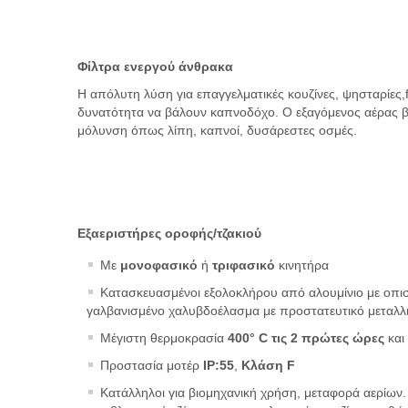
Φίλτρα ενεργού άνθρακα
Η απόλυτη λύση για επαγγελματικές κουζίνες, ψησταρίες,f
δυνατότητα να βάλουν καπνοδόχο.
Ο εξαγόμενος αέρας β
μόλυνση όπως λίπη, καπνοί, δυσάρεστες οσμές.
Εξαεριστήρες οροφής/τζακιού
Με
μονοφασικό
ή
τριφασικό
κινητήρα
Κατασκευασμένοι εξολοκλήρου από αλουμίνιο με οπι
γαλβανισμένο χαλυβδοέλασμα με προστατευτικό μεταλλ
Μέγιστη θερμοκρασία
400°
C
τις 2 πρώτες ώρες
και
Προστασία μοτέρ
IP
:55
,
Κλάση
F
Κατάλληλοι για βιομηχανική χρήση, μεταφορά αερίων.