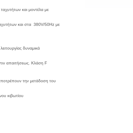
 ταχυτήτων και μοντέλα με
αχυτήτων και στα 380V/50Hz με
λειτουργίας δυναμικά
πιν απαιτήσεως.
Κλάση F
 αποτρέπουν την μετάδοση του
νου κιβωτίου