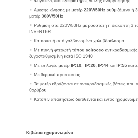
Φυγοκεντρικοί εξαεριστήρες διπλής αναρρόφησης
Αμεσης κίνησης με μοτέρ
220V/50Hz
ρυθμιζόμενα ή 3
μοτέρ
380V/50Hz
Ρύθμιση στα 220V/50Hz με ροοστάτη ή διακόπτη 3 τ
INVERTER
Κατασκευή από γαλβανισμένο χαλυβδοέλασμα
Με πυκνή φτερωτή τύπου
scirocco
αντικραδασμικής 
ζυγοσταθμισμένη κατά ISO 1940
Με επιλογές μοτέρ
IP:10,
ΙΡ:20,
IP:44
και
IP:55
κατό
Με θερμικό προστασίας
Τα μοτέρ εδράζονται σε αντικραδασμικές βάσεις που
θορύβου
Κατόπιν απαιτήσεως διατίθενται και εντός ηχομονωμέ
Κιβώτια ηχομονωμένα