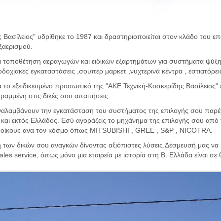
 Βασίλειος" υδρίθηκε το 1987 και δραστηριοποιείται στοv κλάδο του επ
ξαερισμού.
και τοποθέτηση αεραγωγών και ειδικών εξαρτημάτων για συστήματα ψύξ
οχιακές εγκαταστάσεις ,σουπερ μαρκετ ,νυχτερινά κέντρα , εστιατόρε
 το εξειδικευμένο προσωπικό της "ΑΚΕ Τεχνική-Κοσκερίδης Βασίλειος" ε
ραμμένη στις δικές σου απαιτήσεις.
 αναλαμβάνουν την εγκατάσταση του συστήματος της επιλογής σου παρ
 και εκτός Ελλάδος. Εσύ αγοράζεις το μηχάνημα της επιλογής σου από 
ς οίκους ανα τον κόσμο όπως MITSUBISHI , GREE , S&P , NICOTRA.
 των δικών σου αναγκών δίνοντας αξιόπιστες λύσεις.Δέσμευσή μας να μ
ales service, όπως μόνο μια εταιρεία με ιστορία στη Β. Ελλάδα είναι 