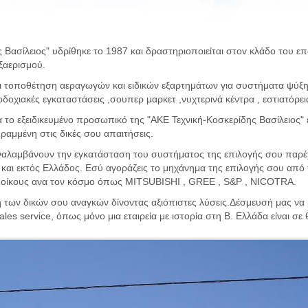
 Βασίλειος" υδρίθηκε το 1987 και δραστηριοποιείται στοv κλάδο του επ
ξαερισμού.
και τοποθέτηση αεραγωγών και ειδικών εξαρτημάτων για συστήματα ψύξ
οχιακές εγκαταστάσεις ,σουπερ μαρκετ ,νυχτερινά κέντρα , εστιατόρε
 το εξειδικευμένο προσωπικό της "ΑΚΕ Τεχνική-Κοσκερίδης Βασίλειος" ε
ραμμένη στις δικές σου απαιτήσεις.
 αναλαμβάνουν την εγκατάσταση του συστήματος της επιλογής σου παρ
 και εκτός Ελλάδος. Εσύ αγοράζεις το μηχάνημα της επιλογής σου από 
ς οίκους ανα τον κόσμο όπως MITSUBISHI , GREE , S&P , NICOTRA.
 των δικών σου αναγκών δίνοντας αξιόπιστες λύσεις.Δέσμευσή μας να μ
ales service, όπως μόνο μια εταιρεία με ιστορία στη Β. Ελλάδα είναι 